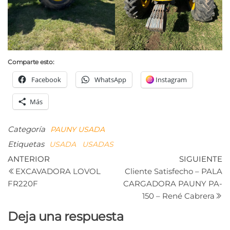
Comparte esto:
Facebook
WhatsApp
Instagram
Más
Categoría
PAUNY
USADA
Etiquetas
USADA
USADAS
Navegación
Entrada
Si
ANTERIOR
SIGUIENTE
anterior
e
EXCAVADORA LOVOL
Cliente Satisfecho – PALA
de
FR220F
CARGADORA PAUNY PA-
entradas
150 – René Cabrera
Deja una respuesta