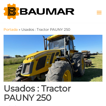
Saltar
Baumar
Máquinas
al
Viales y
contenido
SAS
Agrícolas
Portada
»
Usados : Tractor PAUNY 250
Usados : Tractor
PAUNY 250