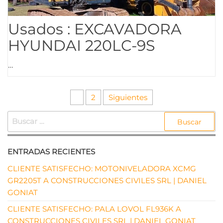
Usados : EXCAVADORA
HYUNDAI 220LC-9S
…
Paginación
1
2
Siguientes
de
BUSCAR:
entradas
ENTRADAS RECIENTES
CLIENTE SATISFECHO: MOTONIVELADORA XCMG
GR2205T A CONSTRUCCIONES CIVILES SRL | DANIEL
GONIAT
CLIENTE SATISFECHO: PALA LOVOL FL936K A
CONSTRUCCIONES CIVILES SRL | DANIEL GONIAT