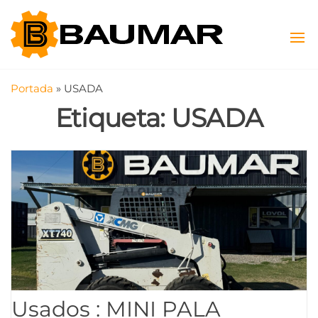
Saltar
Baumar
Máquinas
al
Viales y
contenido
SAS
Agrícolas
Portada
»
USADA
Etiqueta:
USADA
Usados : MINI PALA