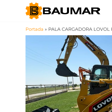
Saltar
Ba
Máqui
al
Viales
SA
Agríco
contenido
Portada
»
PALA CARGADORA LOVOL 