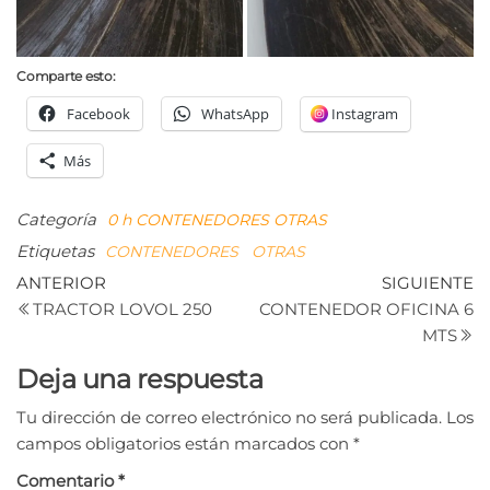
Comparte esto:
Facebook
WhatsApp
Instagram
Más
Categoría
0 h
CONTENEDORES
OTRAS
Etiquetas
CONTENEDORES
OTRAS
Navegación
Entrada
Si
ANTERIOR
SIGUIENTE
anterior
e
TRACTOR LOVOL 250
CONTENEDOR OFICINA 6
de
MTS
entradas
Deja una respuesta
Tu dirección de correo electrónico no será publicada.
Los
campos obligatorios están marcados con
*
Comentario
*