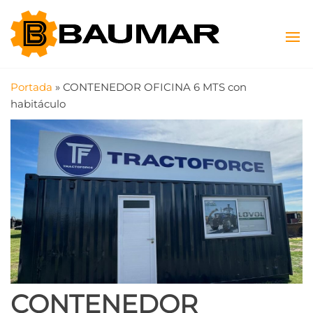
Saltar
Baumar
Máquinas
al
Viales y
contenido
SAS
Agrícolas
Portada
»
CONTENEDOR OFICINA 6 MTS con
habitáculo
CONTENEDOR