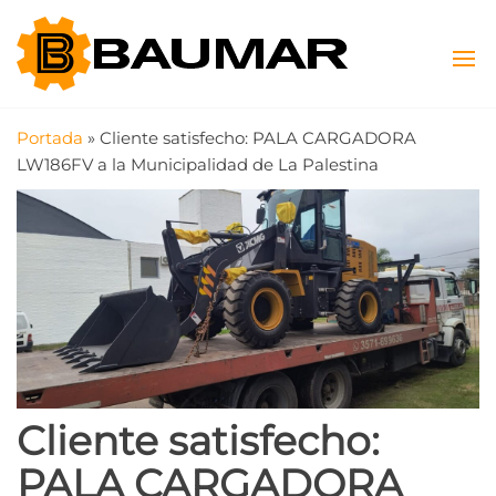
Saltar
Baumar
Máquinas
al
Viales y
contenido
SAS
Agrícolas
Portada
»
Cliente satisfecho: PALA CARGADORA
LW186FV a la Municipalidad de La Palestina
Cliente satisfecho:
PALA CARGADORA