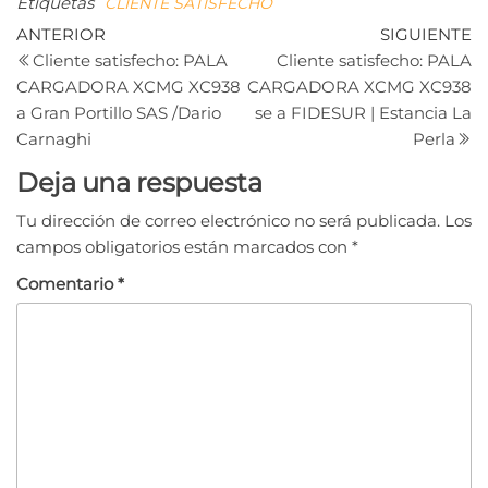
Etiquetas
CLIENTE SATISFECHO
Navegación
Entrada
Si
ANTERIOR
SIGUIENTE
anterior
e
Cliente satisfecho: PALA
Cliente satisfecho: PALA
de
CARGADORA XCMG XC938
CARGADORA XCMG XC938
entradas
a Gran Portillo SAS /Dario
se a FIDESUR | Estancia La
Carnaghi
Perla
Deja una respuesta
Tu dirección de correo electrónico no será publicada.
Los
campos obligatorios están marcados con
*
Comentario
*