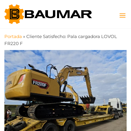
Saltar
Baumar
Máquinas
al
Viales y
contenido
SAS
Agrícolas
Portada
»
Cliente Satisfecho: Pala cargadora LOVOL
FR220 F