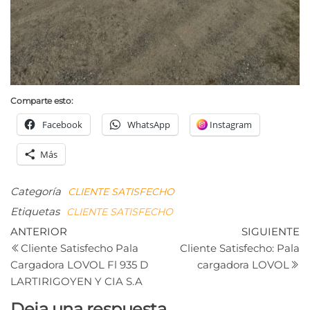
Comparte esto:
Facebook
WhatsApp
Instagram
Más
Categoría
CLIENTE SATISFECHO
Etiquetas
CLIENTE SATISFECHO
Navegación
Entrada
Si
ANTERIOR
SIGUIENTE
anterior
e
Cliente Satisfecho Pala
Cliente Satisfecho: Pala
de
Cargadora LOVOL Fl 935 D
cargadora LOVOL
entradas
LARTIRIGOYEN Y CIA S.A
Deja una respuesta