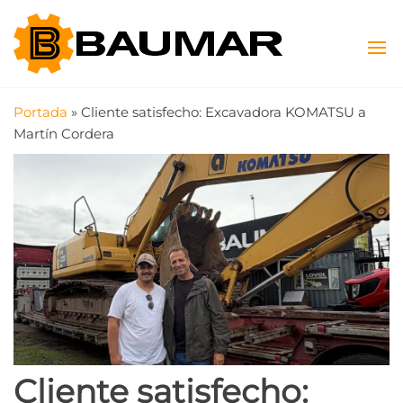
Saltar
Baumar
Máquinas
al
Viales y
contenido
SAS
Agrícolas
Portada
»
Cliente satisfecho: Excavadora KOMATSU a
Martín Cordera
Cliente satisfecho: