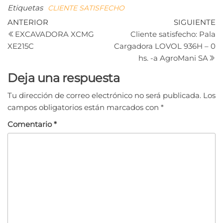
Etiquetas
CLIENTE SATISFECHO
Navegación
Entrada
Si
ANTERIOR
SIGUIENTE
anterior
e
EXCAVADORA XCMG
Cliente satisfecho: Pala
de
XE215C
Cargadora LOVOL 936H – 0
entradas
hs. -a AgroMani SA
Deja una respuesta
Tu dirección de correo electrónico no será publicada.
Los
campos obligatorios están marcados con
*
Comentario
*