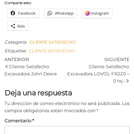
Comparte esto:
Facebook
WhatsApp
Instagram
Más
Categoría
CLIENTE SATISFECHO
Etiquetas
CLIENTE SATISFECHO
Navegación
Entrada
Si
ANTERIOR
SIGUIENTE
anterior
e
Cliente Satisfecho:
Cliente Satisfecho:
de
Excavadora John Deere
Excavadora LOVOL FR220 –
entradas
0 hs.-
Deja una respuesta
Tu dirección de correo electrónico no será publicada.
Los
campos obligatorios están marcados con
*
Comentario
*