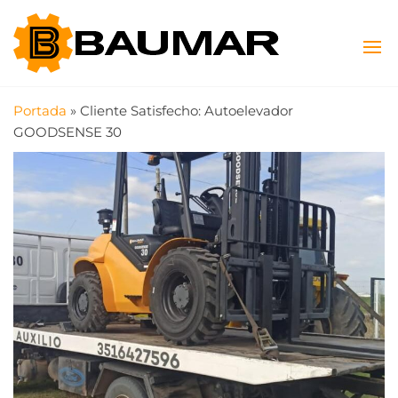
Saltar
Baumar
Máquinas
al
Viales y
contenido
SAS
Agrícolas
Portada
»
Cliente Satisfecho: Autoelevador
GOODSENSE 30