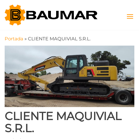
Saltar
Baumar
Máquinas
al
Viales y
contenido
SAS
Agrícolas
Portada
»
CLIENTE MAQUIVIAL S.R.L.
CLIENTE MAQUIVIAL
S.R.L.