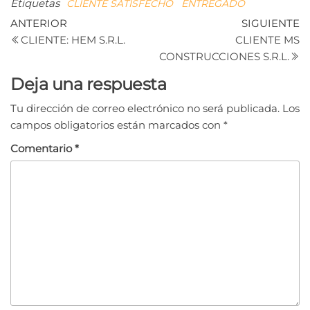
Etiquetas
CLIENTE SATISFECHO
ENTREGADO
Navegación
Entrada
Si
ANTERIOR
SIGUIENTE
anterior
e
CLIENTE: HEM S.R.L.
CLIENTE MS
de
CONSTRUCCIONES S.R.L.
entradas
Deja una respuesta
Tu dirección de correo electrónico no será publicada.
Los
campos obligatorios están marcados con
*
Comentario
*