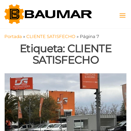
Saltar
Baumar
Máquinas
al
Viales y
contenido
SAS
Agrícolas
Portada
»
CLIENTE SATISFECHO
»
Página 7
Etiqueta:
CLIENTE
SATISFECHO