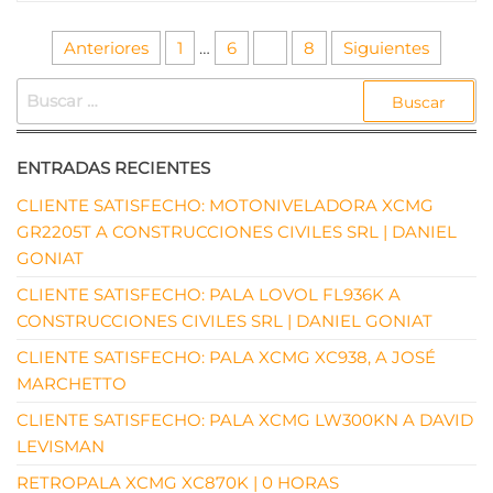
Paginación
Anteriores
1
…
6
7
8
Siguientes
de
BUSCAR:
entradas
ENTRADAS RECIENTES
CLIENTE SATISFECHO: MOTONIVELADORA XCMG
GR2205T A CONSTRUCCIONES CIVILES SRL | DANIEL
GONIAT
CLIENTE SATISFECHO: PALA LOVOL FL936K A
CONSTRUCCIONES CIVILES SRL | DANIEL GONIAT
CLIENTE SATISFECHO: PALA XCMG XC938, A JOSÉ
MARCHETTO
CLIENTE SATISFECHO: PALA XCMG LW300KN A DAVID
LEVISMAN
RETROPALA XCMG XC870K | 0 HORAS